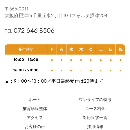
〒566-0011
大阪府摂津市千里丘東2丁目10-1フォルテ摂津204
072-646-8506
TEL.
受付時間
月
火
水
木
金
土
日
祝
10:00 - 13:00
●
●
●
×
●
▲
▲
▲
16:00 - 20:30
●
●
●
×
●
×
×
×
▲：9：00〜13：00／平日最終受付は20時まで
ホーム
ワンライフの特徴
猫背筋膜整体
コース料金
アクセス
対応症状一覧
お客様の声
採用情報