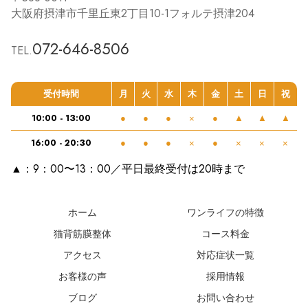
大阪府摂津市千里丘東2丁目10-1フォルテ摂津204
072-646-8506
TEL.
受付時間
月
火
水
木
金
土
日
祝
10:00 - 13:00
●
●
●
×
●
▲
▲
▲
16:00 - 20:30
●
●
●
×
●
×
×
×
▲：9：00〜13：00／平日最終受付は20時まで
ホーム
ワンライフの特徴
猫背筋膜整体
コース料金
アクセス
対応症状一覧
お客様の声
採用情報
ブログ
お問い合わせ