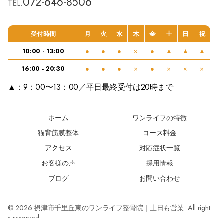
072-646-8506
TEL.
受付時間
月
火
水
木
金
土
日
祝
10:00 - 13:00
●
●
●
×
●
▲
▲
▲
16:00 - 20:30
●
●
●
×
●
×
×
×
▲：9：00〜13：00／平日最終受付は20時まで
ホーム
ワンライフの特徴
猫背筋膜整体
コース料金
アクセス
対応症状一覧
お客様の声
採用情報
ブログ
お問い合わせ
© 2026 摂津市千里丘東のワンライフ整骨院｜土日も営業. All right
s reserved.